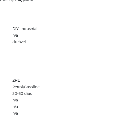
2.83 - $3.34/piece
DIY, Industrial
n/a
durável
ZHE
Petrol/Gasoline
30-60 dias
n/a
n/a
n/a