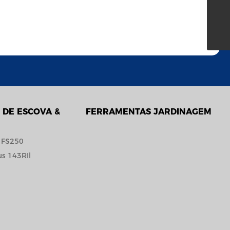
Admin@xttools.com
86 156 5838 3139
 DE ESCOVA &
FERRAMENTAS JARDINAGEM
 FS250
us 143RIl