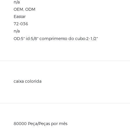
n/a
OEM, ODM
Eastar
72-036
n/a
OD:5" id:5/8" comprimento do cubo:2-1/2"
caixa colorida
80000 Peça/Peças por mês