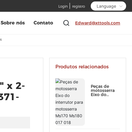
|
Language
Login
registro
Sobre nós
Contato
Edward@xttools.com
36
Produtos relacionados
" x 2-
Peças de
motosserra
371-
Eixo do
interrutor
para
motosserra
Ms170 Ms180
017 018