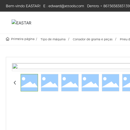
Bem-vindo EASTAR!
E : edward@xttools.com
Dentro: + 8615658383139
Primeira página
Tipo de máquina
Cortador de grama e peças
Pneu d