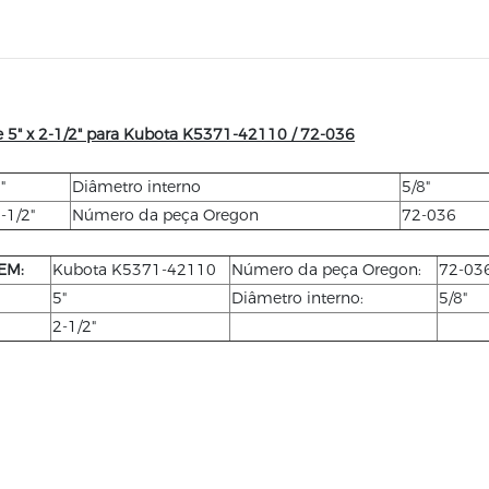
 5" x 2-1/2" para Kubota K5371-42110 / 72-036
"
Diâmetro interno
5/8"
-1/2"
Número da peça Oregon
72-036
EM:
Kubota K5371-42110
Número da peça Oregon:
72-03
5"
Diâmetro interno:
5/8"
2-1/2"