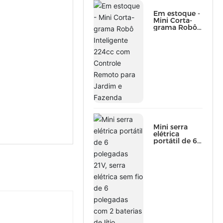
Em estoque -
Mini Corta-
grama Robô
Inteligente
224cc com
Controle
Remoto para
Jardim e
Fazenda
Mini serra
elétrica
portátil de 6
polegadas
21V, serra
elétrica sem
fio de 6
polegadas
com 2
baterias de
lítio,
ferramentas
elétricas,
ferramentas